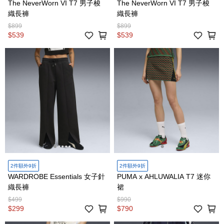
The NeverWorn VI T7 男子梭
The NeverWorn VI T7 男子梭
織長褲
織長褲
$899
$899
$539
$539
2件額外9折
2件額外9折
WARDROBE Essentials 女子針
PUMA x AHLUWALIA T7 迷你
織長褲
裙
$499
$990
$299
$790