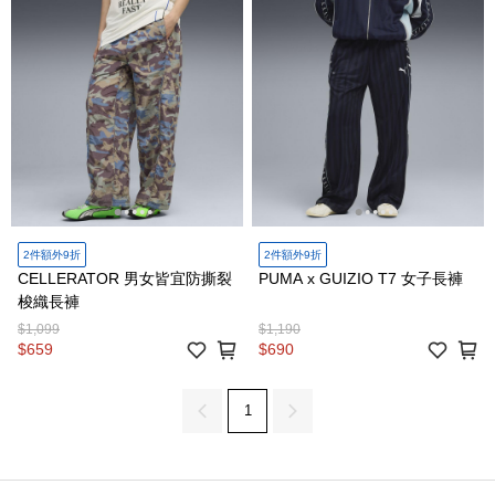
2件額外9折
2件額外9折
CELLERATOR 男女皆宜防撕裂
PUMA x GUIZIO T7 女子長褲
梭織長褲
$1,099
$1,190
$659
$690
1