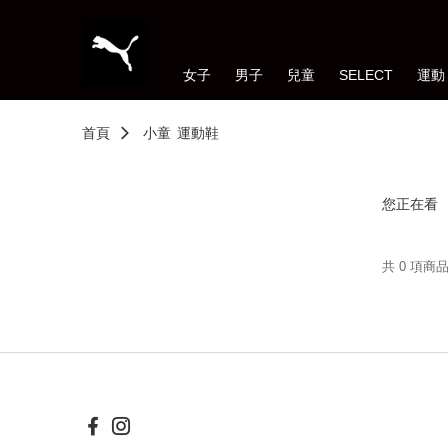
女子
男子
兒童
SELECT
運動
首頁
小童
運動鞋
您正在看
共 0 項商