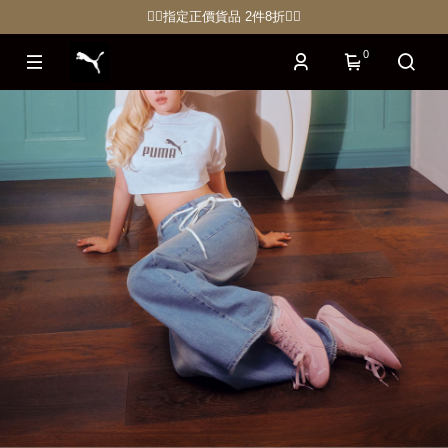
🏋🏽指定正價貨品 2件8折🏃‍♀️
0