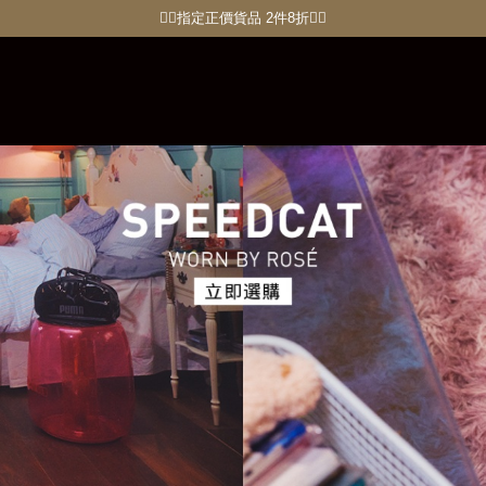
🏋🏽指定正價貨品 2件8折🏃‍♀️