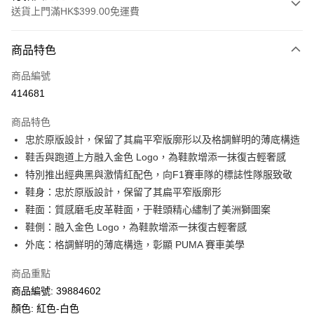
送貨上門滿HK$399.00免運費
付款方式
商品特色
信用卡
商品編號
線上付款
414681
相關說明
Alipay, PayMe, WeChat Pay, UnionPay, FPS
商品特色
送貨方式
忠於原版設計，保留了其扁平窄版廓形以及格調鮮明的薄底構造
鞋舌與跑道上方融入金色 Logo，為鞋款增添一抹復古輕奢感
單筆訂單淨值滿$399可享免運費優惠
特別推出經典黑與激情紅配色，向F1賽車隊的標誌性隊服致敬
每筆HK$30.00，滿HK$399.00或以上免運費
鞋身：忠於原版設計，保留了其扁平窄版廓形
滿$599可享澳門免運費優惠
運費表
鞋面：質感磨毛皮革鞋面，于鞋頭精心繡制了美洲獅圖案
鞋側：融入金色 Logo，為鞋款增添一抹復古輕奢感
外底：格調鮮明的薄底構造，彰顯 PUMA 賽車美學
商品重點
商品編號: 39884602
顏色: 紅色-白色