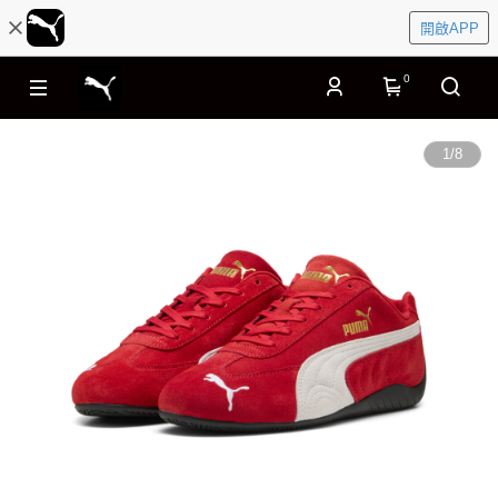
開啟APP
0
1
/
8