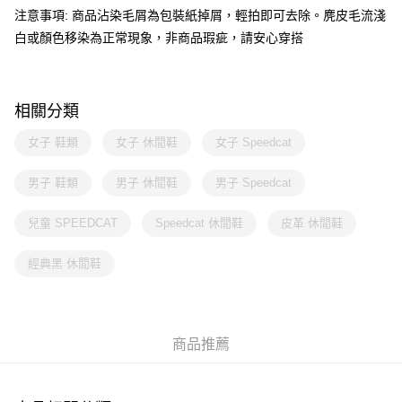
注意事項: 商品沾染毛屑為包裝紙掉屑，輕拍即可去除。麂皮毛流淺
白或顏色移染為正常現象，非商品瑕疵，請安心穿搭
相關分類
女子 鞋類
女子 休閒鞋
女子 Speedcat
男子 鞋類
男子 休閒鞋
男子 Speedcat
兒童 SPEEDCAT
Speedcat 休閒鞋
皮革 休閒鞋
經典黑 休閒鞋
商品推薦