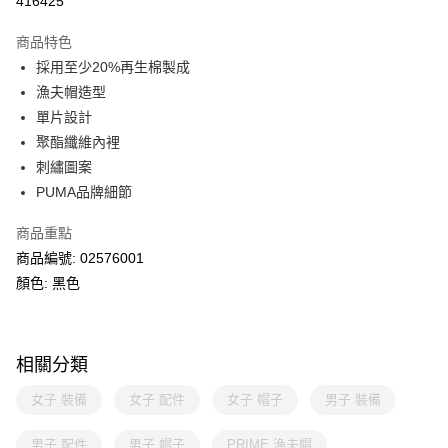
416425
相關說明
Alipay, PayMe, WeChat Pay, UnionPay, FPS
商品特色
送貨方式
採用至少20%再生棉製成
漁夫帽造型
單筆訂單淨值滿$399可享免運費優惠
單片設計
每筆HK$30.00，滿HK$399.00或以上免運費
聚酯纖維內裡
滿$599可享澳門免運費優惠
運費表
刺繡圖案
PUMA品牌細節
商品重點
商品編號: 02576001
顏色: 黑色
相關分類
女子 裝備
女子 配件
女子 帽子
男子 裝備
男子 配件
男子 帽子
PRIME 漁夫帽