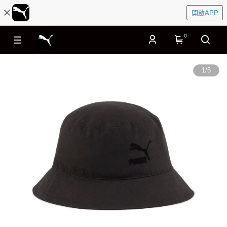
開啟APP
0
1
/
5