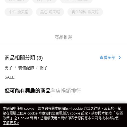
中性 漁夫帽
黑色 漁夫帽
再生物料 漁夫帽
商品推薦
商品相關分類 (3)
查看全部
男子
裝備配飾
帽子
SALE
您可能有興趣的商品
全店暢銷排行
本網站中使用 cookie，欲查詢有關本網站使用 cookie 方式之詳情，及若您不希
熱門標籤
望在電腦上使用 cookie 時應如何變更電腦的 cookie 設定，請參閱本網站「
私隱
政策
」之 Cookie 聲明。您繼續使用本網站即表示您同意本公司得按本網站使用
條款之 Cookie 聲明使用 cookie。
了解更多 >
熱銷排行
最新商品
人氣推薦