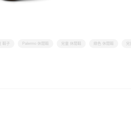
童 鞋子
Palermo 休閒鞋
兒童 休閒鞋
綠色 休閒鞋
兒