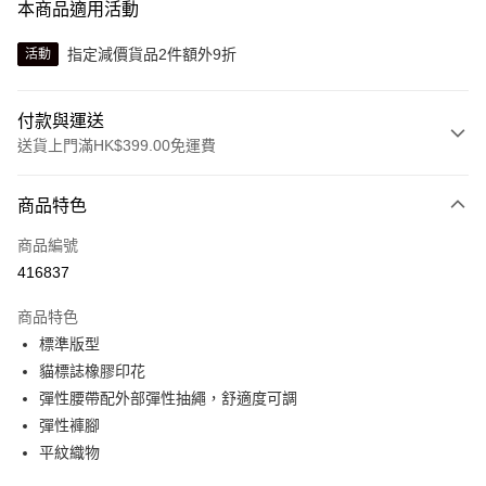
本商品適用活動
指定減價貨品2件額外9折
活動
付款與運送
送貨上門滿HK$399.00免運費
付款方式
商品特色
信用卡
商品編號
線上付款
416837
相關說明
Alipay, PayMe, WeChat Pay, UnionPay, FPS
商品特色
送貨方式
標準版型
貓標誌橡膠印花
單筆訂單淨值滿$399可享免運費優惠
彈性腰帶配外部彈性抽繩，舒適度可調
每筆HK$30.00，滿HK$399.00或以上免運費
彈性褲腳
滿$599可享澳門免運費優惠
運費表
平紋織物