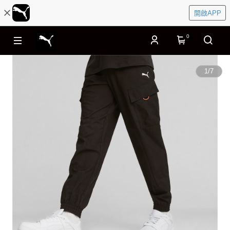
開啟APP
0
1
/
7