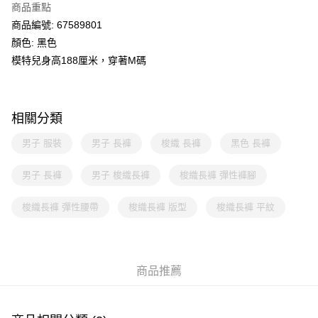
商品重點
商品編號: 67589801
顏色: 黑色
模特兒身高188厘米，穿著M碼
相關分類
男子 服裝
男子 長褲
梭織 長褲
黑色 長褲
男子 長褲
男子 梭織長褲
梭織長褲 彈性褲腳
梭織長褲 彈性腰帶
梭織長褲 版型
梭織長褲 平紋
商品推薦