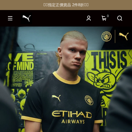
🏋🏽指定正價貨品 2件8折🏃‍♀️
0