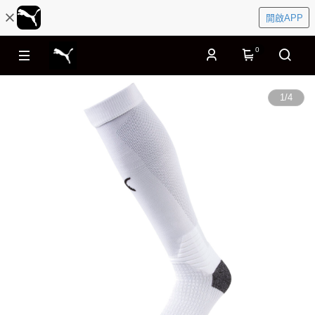
開啟APP
0
1
/
4