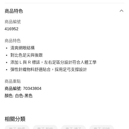
付款方式
商品特色
信用卡
商品編號
線上付款
416952
相關說明
Alipay, PayMe, WeChat Pay, UnionPay, FPS
商品特色
送貨方式
清爽網眼結構
對比色足尖與後跟
單筆訂單淨值滿$399可享免運費優惠
添加 L 與 R 標誌，左右足區分設計符合人體工學
每筆HK$30.00，滿HK$399.00或以上免運費
彈性針織物料舒適貼合，採用足弓支撐設計
滿$599可享澳門免運費優惠
運費表
商品重點
商品編號: 70343804
顏色: 白色-黑色
相關分類