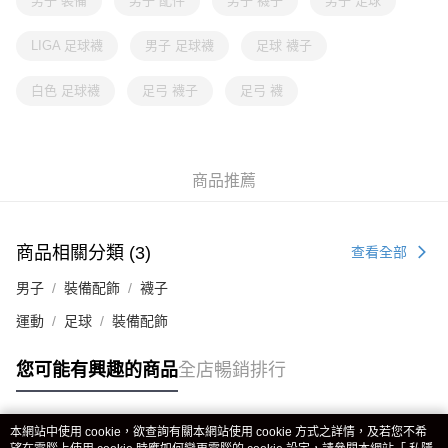
男子 裝備
男子 配件
男子 襪子
男子 足球
LIGA 足球襪
男子 足球襪
足球 襪子
白色 足球襪
足弓 襪子
足弓 襪
商品推薦
商品相關分類 (3)
查看全部
男子
裝備配飾
襪子
運動
足球
裝備配飾
您可能有興趣的商品
全店暢銷排行
本網站中使用 cookie，欲查詢有關本網站使用 cookie 方式之詳情，及若您不希
熱門標籤