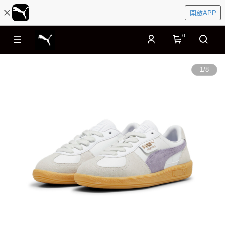
開啟APP
0
1
/
8