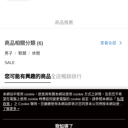
商品推薦
商品相關分類 (6)
查看全部
男子
鞋類
休閒
SALE
您可能有興趣的商品
全店暢銷排行
本網站中使用 cookie，欲查詢有關本網站使用 cookie 方式之詳情，及若您不希
熱門標籤
望在電腦上使用 cookie 時應如何變更電腦的 cookie 設定，請參閱本網站「
私隱
政策
」之 Cookie 聲明。您繼續使用本網站即表示您同意本公司得按本網站使用
條款之 Cookie 聲明使用 cookie。
了解更多 >
熱銷排行
最新商品
人氣推薦
我知道了