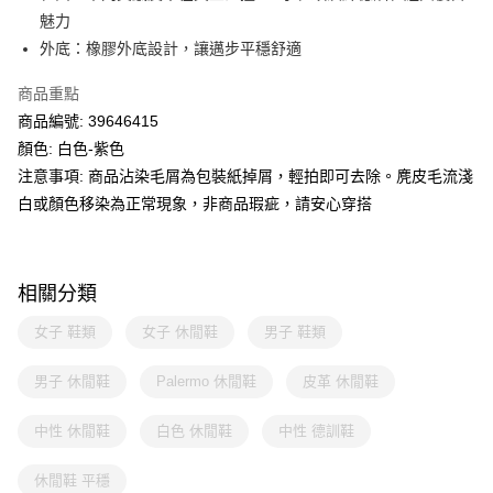
魅力
外底：橡膠外底設計，讓邁步平穩舒適
商品重點
商品編號: 39646415
顏色: 白色-紫色
注意事項: 商品沾染毛屑為包裝紙掉屑，輕拍即可去除。麂皮毛流淺
白或顏色移染為正常現象，非商品瑕疵，請安心穿搭
相關分類
女子 鞋類
女子 休閒鞋
男子 鞋類
男子 休閒鞋
Palermo 休閒鞋
皮革 休閒鞋
中性 休閒鞋
白色 休閒鞋
中性 德訓鞋
休閒鞋 平穩