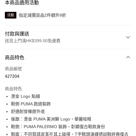
本商品適用活動
指定減價貨品2件額外9折
活動
付款與運送
送貨上門滿HK$399.00免運費
付款方式
商品特色
信用卡
商品編號
線上付款
427204
相關說明
Alipay, PayMe, WeChat Pay, UnionPay, FPS
商品特色
送貨方式
燙金 Logo 點綴
鞋側 PUMA 跑道裝飾
單筆訂單淨值滿$399可享免運費優惠
舒適耐穿橡膠外底
每筆HK$30.00，滿HK$399.00或以上免運費
後跟：燙金 PUMA 美洲獅 Logo，華麗吸睛
滿$599可享澳門免運費優惠
運費表
鞋側：PUMA PALERMO 裝飾，彰顯復古鞋款身份
鞋面：不同質感皮革在其上碰撞，T字鞋頭演繹德訓鞋經典復古