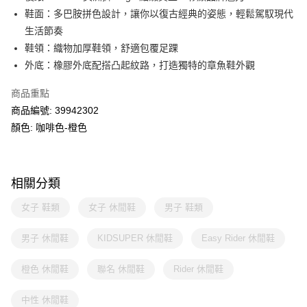
鞋面：多巴胺拼色設計，讓你以復古經典的姿態，輕鬆駕馭現代
生活節奏
鞋領：織物加厚鞋領，舒適包覆足踝
外底：橡膠外底配搭凸起紋路，打造獨特的章魚鞋外觀
商品重點
商品編號: 39942302
顏色: 咖啡色-橙色
相關分類
女子 鞋類
女子 休閒鞋
男子 鞋類
男子 休閒鞋
KIDSUPER 休閒鞋
Easy Rider 休閒鞋
橙色 休閒鞋
聯名 休閒鞋
Rider 休閒鞋
中性 休閒鞋