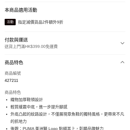
本商品適用活動
指定減價貨品2件額外9折
活動
付款與運送
送貨上門滿HK$399.00免運費
付款方式
商品特色
信用卡
商品編號
線上付款
427211
相關說明
Alipay, PayMe, WeChat Pay, UnionPay, FPS
商品特色
送貨方式
織物加厚鞋領設計
輕質緩震中底，進一步提升腳感
單筆訂單淨值滿$399可享免運費優惠
外底凸起的紋路設計，不僅展現章魚鞋的獨特風格，更帶來不凡
每筆HK$30.00，滿HK$399.00或以上免運費
的抓地力
滿$599可享澳門免運費優惠
運費表
後跟：PUMA 美洲獅 Logo 點綴其上，彰顯品牌魅力