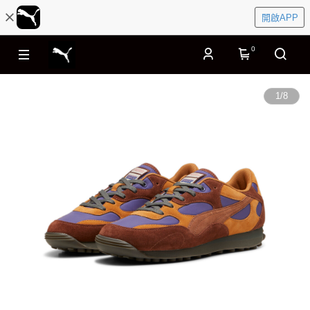
開啟APP
0
1
/
8