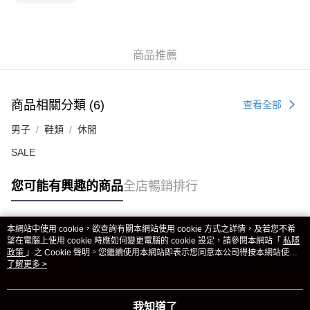
商品推薦
商品相關分類 (6)
查看全部
男子
鞋類
休閒
SALE
您可能有興趣的商品
全店暢銷排行
本網站中使用 cookie，欲查詢有關本網站使用 cookie 方式之詳情，及若您不希
熱門標籤
望在電腦上使用 cookie 時應如何變更電腦的 cookie 設定，請參閱本網站「
私隱
政策
」之 Cookie 聲明。您繼續使用本網站即表示您同意本公司得按本網站使用
條款之 Cookie 聲明使用 cookie。
了解更多 >
熱銷排行
最新商品
人氣推薦
我知道了