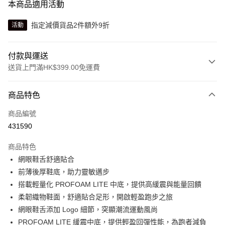
本商品適用活動
指定減價貨品2件額外9折
活動
付款與運送
送貨上門滿HK$399.00免運費
付款方式
商品特色
信用卡
商品編號
線上付款
431590
相關說明
Alipay, PayMe, WeChat Pay, UnionPay, FPS
商品特色
送貨方式
網眼鞋舌舒適貼合
前薄後厚鞋底，助力靈敏邁步
單筆訂單淨值滿$399可享免運費優惠
搭載輕量化 PROFOAM LITE 中底，提供高緩震與能量回饋
每筆HK$30.00，滿HK$399.00或以上免運費
柔韌織物鞋面，舒適貼合足形，開啟輕盈跑步之旅
滿$599可享澳門免運費優惠
運費表
網眼鞋舌添加 Logo 細節，突顯潮流運動風尚
PROFOAM LITE 緩震中底，提供輕盈回彈性能，為跑者減負