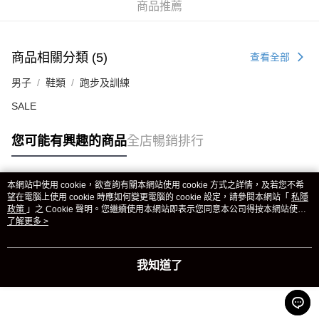
商品推薦
商品相關分類 (5)
查看全部
男子
鞋類
跑步及訓練
SALE
您可能有興趣的商品
全店暢銷排行
本網站中使用 cookie，欲查詢有關本網站使用 cookie 方式之詳情，及若您不希
熱門標籤
望在電腦上使用 cookie 時應如何變更電腦的 cookie 設定，請參閱本網站「
私隱
政策
」之 Cookie 聲明。您繼續使用本網站即表示您同意本公司得按本網站使用
條款之 Cookie 聲明使用 cookie。
了解更多 >
熱銷排行
最新商品
人氣推薦
我知道了