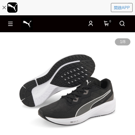
開啟APP
0
1
/
8