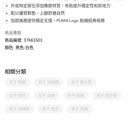
外底特定部位添加橡膠材質，有助提升穩定性和抓地力
配以優質鞋墊，上腳舒適自然
加固後跟提供穩定支撐，PUMA Logo 點綴經典吸睛
商品重點
商品編號: 37661501
顏色: 黑色-白色
相關分類
女子 鞋類
女子 訓練鞋
女子 跑步鞋
女子 跑步
女子 訓練
男子 鞋類
男子 跑步鞋
男子 訓練鞋
男子 跑步
男子 訓練