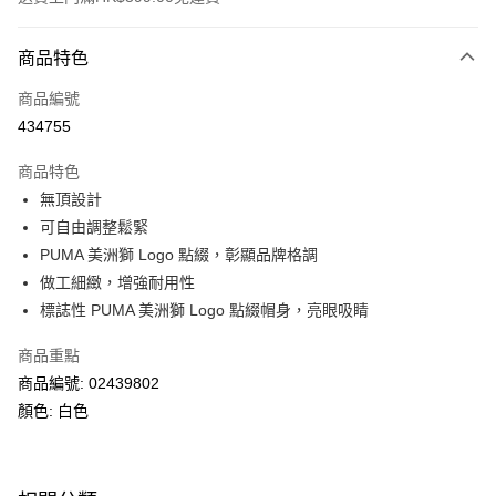
付款方式
商品特色
信用卡
商品編號
線上付款
434755
相關說明
Alipay, PayMe, WeChat Pay, UnionPay, FPS
商品特色
送貨方式
無頂設計
可自由調整鬆緊
單筆訂單淨值滿$399可享免運費優惠
PUMA 美洲獅 Logo 點綴，彰顯品牌格調
每筆HK$30.00，滿HK$399.00或以上免運費
做工細緻，增強耐用性
滿$599可享澳門免運費優惠
運費表
標誌性 PUMA 美洲獅 Logo 點綴帽身，亮眼吸睛
商品重點
商品編號: 02439802
顏色: 白色