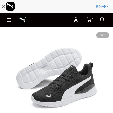
開啟APP
0
1
/
7