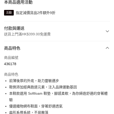
本商品適用活動
指定減價貨品2件額外9折
活動
付款與運送
送貨上門滿HK$399.00免運費
付款方式
商品特色
信用卡
商品編號
線上付款
436178
相關說明
Alipay, PayMe, WeChat Pay, UnionPay, FPS
商品特色
送貨方式
前薄後厚的外底，助力靈敏邁步
鞋側添加經典跑道元素，注入品牌運動基因
單筆訂單淨值滿$399可享免運費優惠
本鞋款選用 Softfoam 鞋墊，腳感柔軟，為你締造舒適的穿著體
每筆HK$30.00，滿HK$399.00或以上免運費
驗
滿$599可享澳門免運費優惠
運費表
優選織物網布鞋面，穿著舒適透氣
扁形系帶系統，不易散落