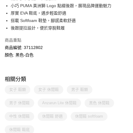
小巧 PUMA 美洲獅 Logo 點綴後跟，展現品牌運動魅力
厚實 EVA 鞋底，邁步輕盈舒適
搭載 Softfoam 鞋墊，腳感柔軟舒適
後跟提拉設計，便於穿脫鞋履
商品重點
商品編號: 37112802
顏色: 黑色-白色
相關分類
女子 鞋類
女子 休閒鞋
男子 鞋類
男子 休閒鞋
Anzarun Lite 休閒鞋
黑色 休閒鞋
中性 休閒鞋
休閒鞋 舒適
休閒鞋 softfoam
休閒鞋 鞋底