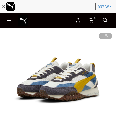
開啟APP
0
1
/
6