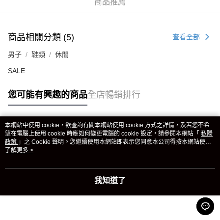
商品推薦
商品相關分類 (5)
查看全部
男子
鞋類
休閒
SALE
您可能有興趣的商品
全店暢銷排行
本網站中使用 cookie，欲查詢有關本網站使用 cookie 方式之詳情，及若您不希
熱門標籤
望在電腦上使用 cookie 時應如何變更電腦的 cookie 設定，請參閱本網站「
私隱
政策
」之 Cookie 聲明。您繼續使用本網站即表示您同意本公司得按本網站使用
條款之 Cookie 聲明使用 cookie。
了解更多 >
熱銷排行
最新商品
人氣推薦
我知道了