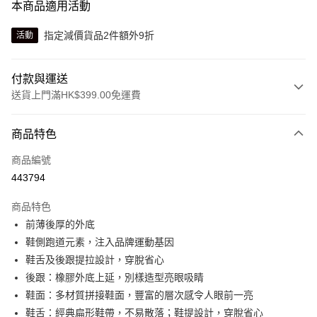
本商品適用活動
指定減價貨品2件額外9折
活動
付款與運送
送貨上門滿HK$399.00免運費
付款方式
商品特色
信用卡
商品編號
線上付款
443794
相關說明
Alipay, PayMe, WeChat Pay, UnionPay, FPS
商品特色
送貨方式
前薄後厚的外底
鞋側跑道元素，注入品牌運動基因
單筆訂單淨值滿$399可享免運費優惠
鞋舌及後跟提拉設計，穿脫省心
每筆HK$30.00，滿HK$399.00或以上免運費
後跟：橡膠外底上延，別樣造型亮眼吸睛
滿$599可享澳門免運費優惠
運費表
鞋面：多材質拼接鞋面，豐富的層次感令人眼前一亮
鞋舌：經典扁形鞋帶，不易散落；鞋提設計，穿脫省心