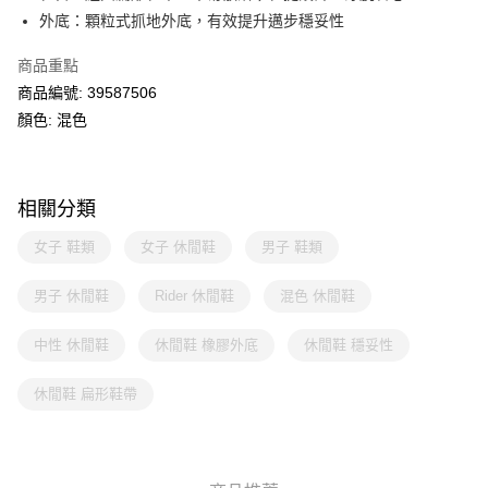
外底：顆粒式抓地外底，有效提升邁步穩妥性
商品重點
商品編號: 39587506
顏色: 混色
相關分類
女子 鞋類
女子 休閒鞋
男子 鞋類
男子 休閒鞋
Rider 休閒鞋
混色 休閒鞋
中性 休閒鞋
休閒鞋 橡膠外底
休閒鞋 穩妥性
休閒鞋 扁形鞋帶