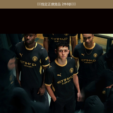
🏋🏽指定正價貨品 2件8折🏃‍♀️