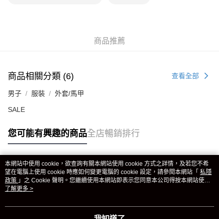
商品推薦
商品相關分類 (6)
查看全部
男子
服裝
外套/馬甲
SALE
您可能有興趣的商品
全店暢銷排行
本網站中使用 cookie，欲查詢有關本網站使用 cookie 方式之詳情，及若您不希
熱門標籤
望在電腦上使用 cookie 時應如何變更電腦的 cookie 設定，請參閱本網站「
私隱
政策
」之 Cookie 聲明。您繼續使用本網站即表示您同意本公司得按本網站使用
條款之 Cookie 聲明使用 cookie。
了解更多 >
熱銷排行
最新商品
人氣推薦
我知道了