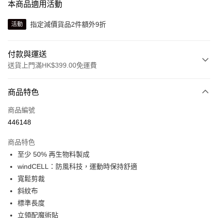
本商品適用活動
指定減價貨品2件額外9折
活動
付款與運送
送貨上門滿HK$399.00免運費
付款方式
商品特色
信用卡
商品編號
線上付款
446148
相關說明
Alipay, PayMe, WeChat Pay, UnionPay, FPS
商品特色
送貨方式
至少 50% 再生物料製成
windCELL：防風科技，運動時保持舒適
單筆訂單淨值滿$399可享免運費優惠
寬鬆剪裁
每筆HK$30.00，滿HK$399.00或以上免運費
斜紋布
滿$599可享澳門免運費優惠
運費表
標準長度
立領配魔術貼