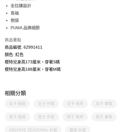
全拉鍊設計
長袖
側袋
PUMA 品牌細節
商品重點
商品編號: 62991411
顏色: 紅色
模特兒身高173厘米，穿著S碼
模特兒身高188厘米，穿著M碼
相關分類
女子 服裝
女子 外套
女子 馬甲
女子 賽車
男子 服裝
男子 外套
男子 馬甲
男子 賽車
ARCHIVE SEASONAL 外套
賽車 外套