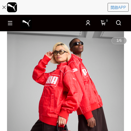
開啟APP
0
1
/
6