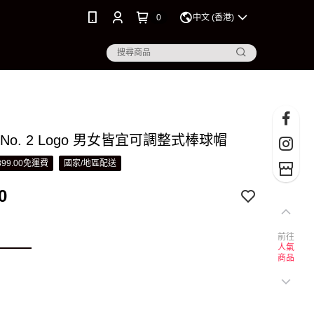
0
中文 (香港)
als No. 2 Logo 男女皆宜可調整式棒球帽
99.00免運費
國家/地區配送
0
前往
人氣
商品