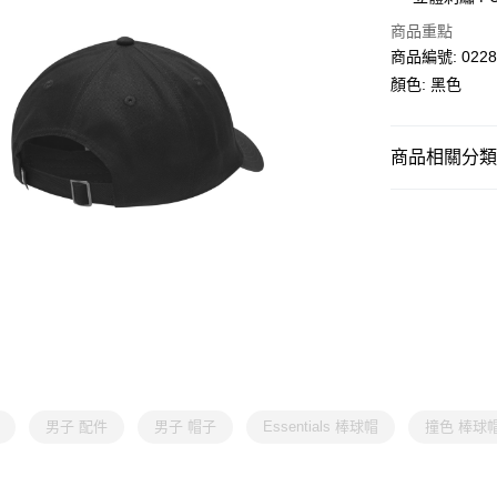
每筆HK$30.0
商品重點
滿$599可享
商品編號: 0228
顏色: 黑色
商品相關分類 (
男子
裝備配
女子
裝備配
男子 配件
男子 帽子
Essentials 棒球帽
撞色 棒球