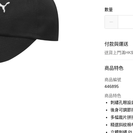
數量
付款與運送
送貨上門滿HK$
付款方式
商品特色
信用卡
商品編號
446895
線上付款
商品特色
相關說明
刺繡孔眼設
Alipay, PayMe,
後身可調節
送貨方式
多幅裁片拼
精選斜紋棉
單筆訂單淨值滿
立體刺繡 PU