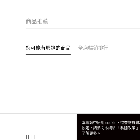
商品推薦
您可能有興趣的商品
全店暢銷排行
本網站中使用 cookie，欲查詢有關
設定，請參閱本網站「
私隱政策
」
用 cookie。
了解更多 >