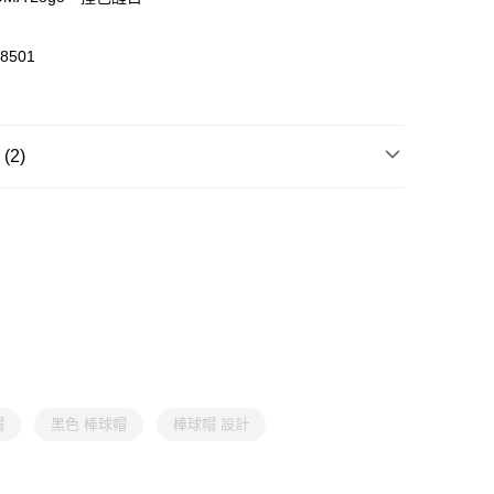
0，滿HK$399.00或以上免運費
澳門免運費優惠
運費表
8501
2)
飾
帽子
飾
帽子
帽
黑色 棒球帽
棒球帽 設計