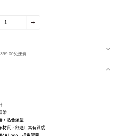
399.00免運費
計
 WeChat Pay, UnionPay, FPS
扣帶
接，貼合頭型
布材質，舒適且富有質感
$399可享免運費優惠
MA Logo，撞色醒目