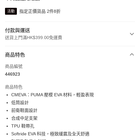
指定正價貨品 2件8折
活動
付款與運送
送貨上門滿HK$399.00免運費
付款方式
商品特色
信用卡
商品編號
線上付款
446923
相關說明
Alipay, PayMe, WeChat Pay, UnionPay, FPS
商品特色
送貨方式
CMEVA：PUMA 壓模 EVA 材料，輕盈表現
低筒設計
單筆訂單淨值滿$399可享免運費優惠
前衛鞋面設計
每筆HK$30.00，滿HK$399.00或以上免運費
合成中足支架
滿$599可享澳門免運費優惠
運費表
TPU 鞋帶孔
Softride EVA 科技，極致緩震及全天舒適