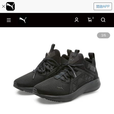
開啟APP
0
1
/
6