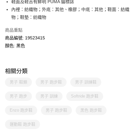
鞋面及鞋舌有鮮明 PUMA 貓標誌
內裡：紡織物；外底：其他、橡膠；中底：其他；鞋面：紡織
物；鞋墊：紡織物
商品重點
商品編號: 19523415
顏色: 黑色
相關分類
男子 鞋類
男子 跑步鞋
男子 訓練鞋
男子 跑步
男子 訓練
Softride 跑步鞋
Enzo 跑步鞋
男子 跑步鞋
黑色 跑步鞋
運動鞋 跑步鞋