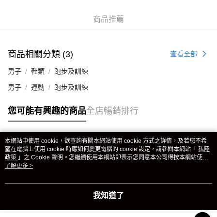
商品推薦
商品相關分類 (3)
查看全部
男子
鞋類
跑步及訓練
男子
運動
跑步及訓練
您可能有興趣的商品
全店暢銷排行
本網站中使用 cookie，欲查詢有關本網站使用 cookie 方式之詳情，及若您不希
熱門標籤
望在電腦上使用 cookie 時應如何變更電腦的 cookie 設定，請參閱本網站「
私隱
政策
」之 Cookie 聲明。您繼續使用本網站即表示您同意本公司得按本網站使用
條款之 Cookie 聲明使用 cookie。
了解更多 >
熱銷排行
最新商品
人氣推薦
我知道了