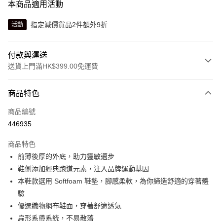
本商品適用活動
指定減價貨品2件額外9折
活動
付款與運送
送貨上門滿HK$399.00免運費
付款方式
商品特色
信用卡
商品編號
線上付款
446935
相關說明
Alipay, PayMe, WeChat Pay, UnionPay, FPS
商品特色
送貨方式
前薄後厚的外底，助力靈敏邁步
鞋側添加經典跑道元素，注入品牌運動基因
單筆訂單淨值滿$399可享免運費優惠
本鞋款選用 Softfoam 鞋墊，腳感柔軟，為你締造舒適的穿著體
每筆HK$30.00，滿HK$399.00或以上免運費
驗
滿$599可享澳門免運費優惠
運費表
優選織物網布鞋面，穿著舒適透氣
扁形系帶系統，不易散落