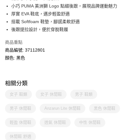
小巧 PUMA 美洲獅 Logo 點綴後跟，展現品牌運動魅力
厚實 EVA 鞋底，邁步輕盈舒適
搭載 Softfoam 鞋墊，腳感柔軟舒適
後跟提拉設計，便於穿脫鞋履
商品重點
商品編號: 37112801
顏色: 黑色
相關分類
女子 鞋類
女子 休閒鞋
男子 鞋類
男子 休閒鞋
Anzarun Lite 休閒鞋
黑色 休閒鞋
輕盈 休閒鞋
透氣 休閒鞋
中性 休閒鞋
休閒鞋 舒適