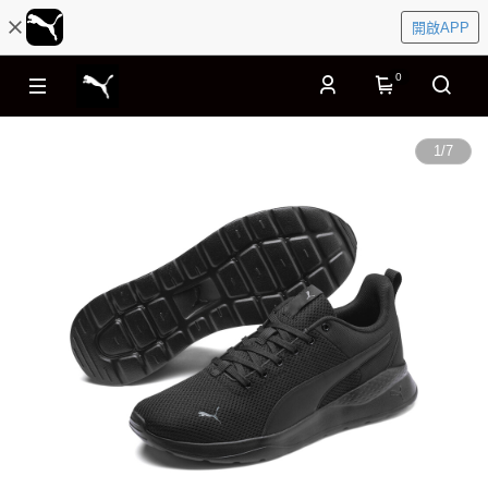
開啟APP
0
1
/
7