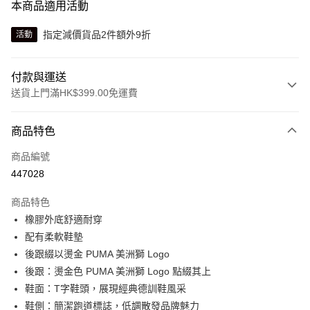
本商品適用活動
指定減價貨品2件額外9折
活動
付款與運送
送貨上門滿HK$399.00免運費
付款方式
商品特色
信用卡
商品編號
線上付款
447028
相關說明
Alipay, PayMe, WeChat Pay, UnionPay, FPS
商品特色
送貨方式
橡膠外底舒適耐穿
配有柔軟鞋墊
單筆訂單淨值滿$399可享免運費優惠
後跟綴以燙金 PUMA 美洲獅 Logo
每筆HK$30.00，滿HK$399.00或以上免運費
後跟：燙金色 PUMA 美洲獅 Logo 點綴其上
滿$599可享澳門免運費優惠
運費表
鞋面：T字鞋頭，展現經典德訓鞋風采
鞋側：簡潔跑道標誌，低調散發品牌魅力