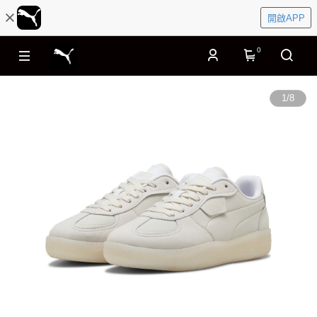
開啟APP
0
1
/
8