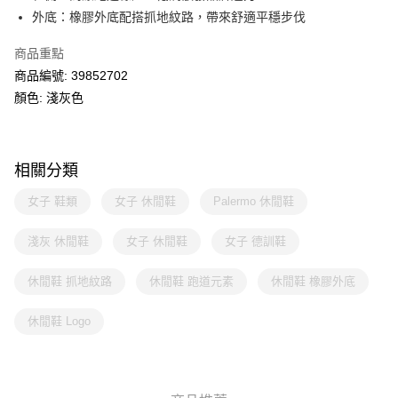
外底：橡膠外底配搭抓地紋路，帶來舒適平穩步伐
商品重點
商品編號: 39852702
顏色: 淺灰色
相關分類
女子 鞋類
女子 休閒鞋
Palermo 休閒鞋
淺灰 休閒鞋
女子 休閒鞋
女子 德訓鞋
休閒鞋 抓地紋路
休閒鞋 跑道元素
休閒鞋 橡膠外底
休閒鞋 Logo