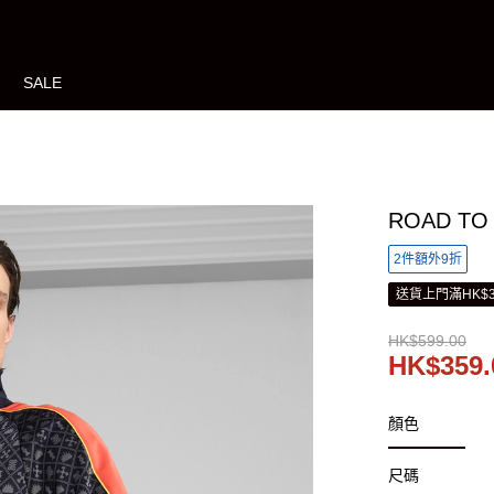
SALE
ROAD T
2件額外9折
送貨上門滿HK$3
HK$599.00
HK$359.
顏色
尺碼