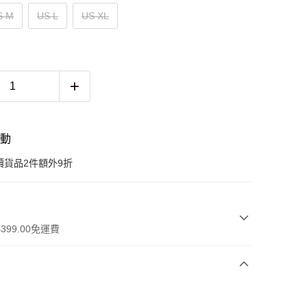
S M
US L
US XL
活動
價貨品2件額外9折
399.00免運費