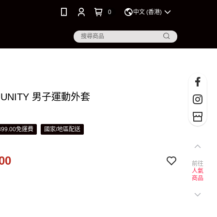
0
中文 (香港)
O UNITY 男子運動外套
99.00免運費
國家/地區配送
00
前往
人氣
商品