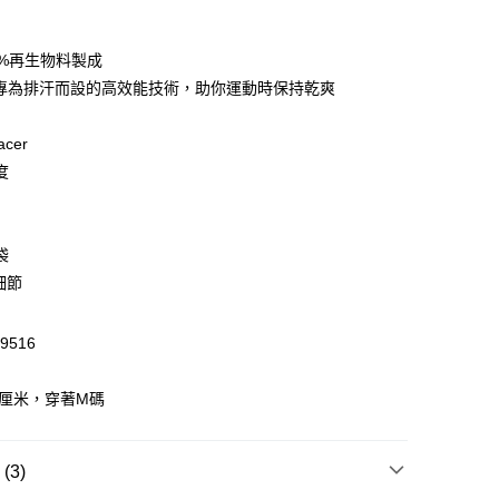
0%再生物料製成
 WeChat Pay, UnionPay, FPS
L：專為排汗而設的高效能技術，助你運動時保持乾爽
cer
$399可享免運費優惠
度
0，滿HK$399.00或以上免運費
澳門免運費優惠
運費表
袋
細節
9516
9厘米，穿著M碼
3)