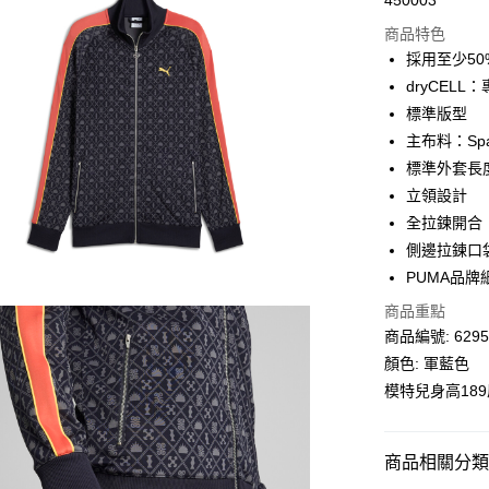
450003
線上付款
商品特色
相關說明
採用至少5
Alipay, PayMe,
dryCEL
送貨方式
標準版型
主布料：Spa
單筆訂單淨值滿
標準外套長
每筆HK$30.0
立領設計
滿$599可享
全拉鍊開合
側邊拉鍊口
PUMA品牌
商品重點
商品編號: 6295
顏色: 軍藍色
模特兒身高18
商品相關分類 (