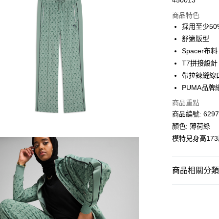
450013
線上付款
商品特色
相關說明
採用至少5
Alipay, PayMe,
舒適版型
送貨方式
Spacer布料
T7拼接設計
單筆訂單淨值滿
帶拉鍊縫線
每筆HK$30.0
PUMA品牌
滿$599可享
商品重點
商品編號: 6297
顏色: 薄荷綠
模特兒身高17
商品相關分類 (
女子
服裝
SALE