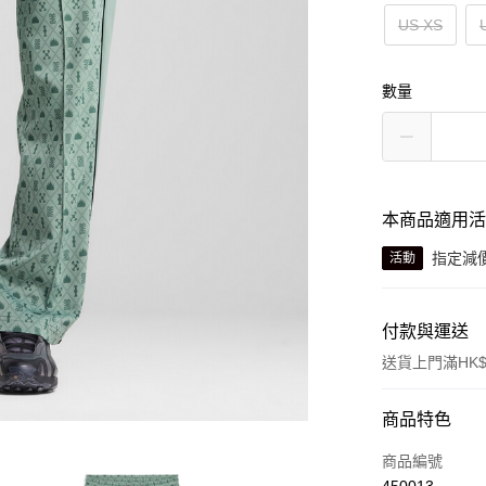
US XS
數量
本商品適用
指定減
活動
付款與運送
送貨上門滿HK$
付款方式
商品特色
信用卡
商品編號