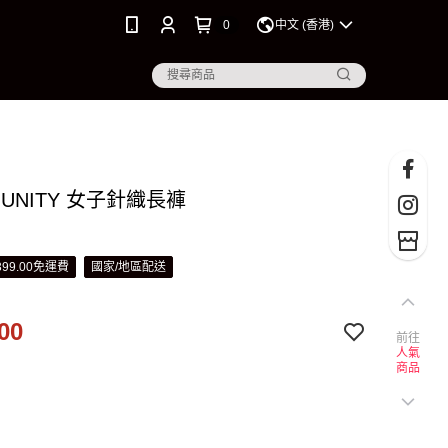
0
中文 (香港)
O UNITY 女子針織長褲
99.00免運費
國家/地區配送
00
前往
人氣
商品