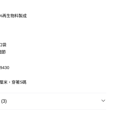
0%再生物料製成
 WeChat Pay, UnionPay, FPS
$399可享免運費優惠
口袋
0，滿HK$399.00或以上免運費
細節
澳門免運費優惠
運費表
9430
3厘米，穿著S碼
3)
長褲