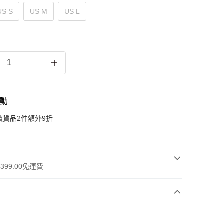
US S
US M
US L
活動
價貨品2件額外9折
399.00免運費