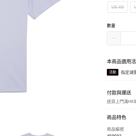
US XS
數量
本商品適用
指定減
活動
付款與運送
送貨上門滿HK$
付款方式
商品特色
信用卡
商品編號