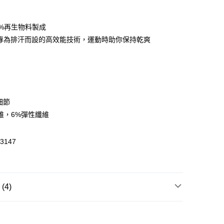
0%再生物料製成
 WeChat Pay, UnionPay, FPS
L：專為排汗而設的高效能技術，運動時助你保持乾爽
$399可享免運費優惠
0，滿HK$399.00或以上免運費
澳門免運費優惠
運費表
細節
維，6%彈性纖維
3147
4)
T恤/其他上衣