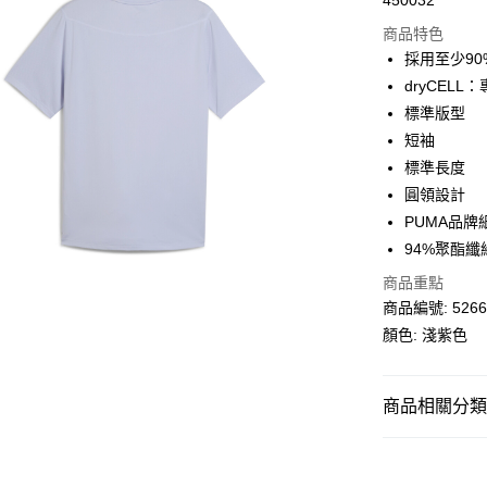
450032
線上付款
商品特色
相關說明
採用至少9
Alipay, PayMe,
dryCEL
送貨方式
標準版型
短袖
單筆訂單淨值滿
標準長度
每筆HK$30.0
圓領設計
滿$599可享
PUMA品牌
94%聚酯纖
商品重點
商品編號: 5266
顏色: 淺紫色
商品相關分類 (
男子
服裝
SALE