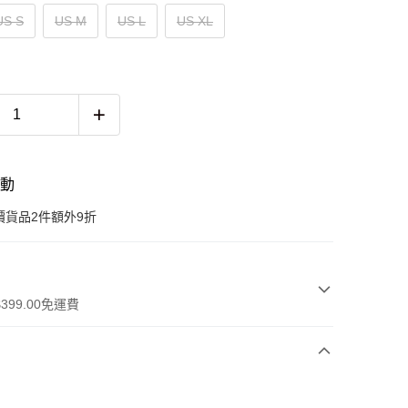
US S
US M
US L
US XL
活動
價貨品2件額外9折
399.00免運費