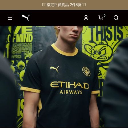
🏋🏽指定正價貨品 2件8折🏃‍♀️
0