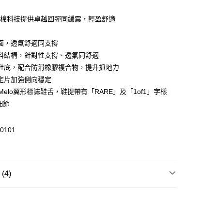
：泡棉科技提供卓越回彈同緩震，輕盈舒適
 WeChat Pay, UnionPay, FPS
面，透氣舒適同支撐
料結構，針對性支撐、透氣同舒適
$399可享免運費優惠
鞋底，配合防滑橡膠複合物，提升抓地力
0，滿HK$399.00或以上免運費
穩定片加強側向穩定
澳門免運費優惠
運費表
Melo翼形標誌鞋舌，鞋提帶有「RARE」及「1of1」字樣
細節
0101
4)
籃球
PUMA x LAMELO BALL