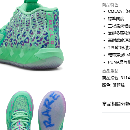
商品特色
相關說明
CMEVA
Alipay, PayMe,
標準闊度
送貨方式
工程織網鞋
無縫多區物
單筆訂單淨值滿
高耐磨紋理
每筆HK$30.0
TPU鞋跟
滿$599可享
鞋帶穿過La
PUMA品牌
商品重點
商品編號: 3114
顏色: 薄荷綠
商品相關分類 (
男子
鞋類
運動
籃球