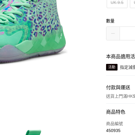
UK 9.5
數量
本商品適用
指定減
活動
付款與運送
送貨上門滿HK$
付款方式
商品特色
信用卡
商品編號
450935
線上付款