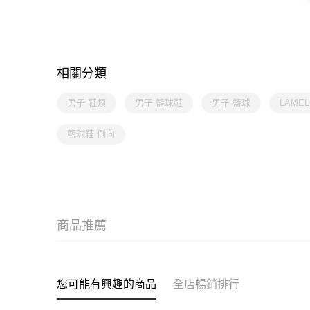
相關分類
男子 鞋類
男子 籃球鞋
男子 籃球
LAMEL
籃球鞋 側向
商品推薦
您可能有興趣的商品
全店暢銷排行