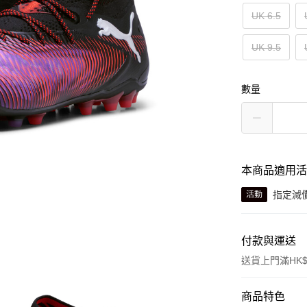
UK 6.5
UK 9.5
數量
本商品適用
指定減
活動
付款與運送
送貨上門滿HK$
付款方式
商品特色