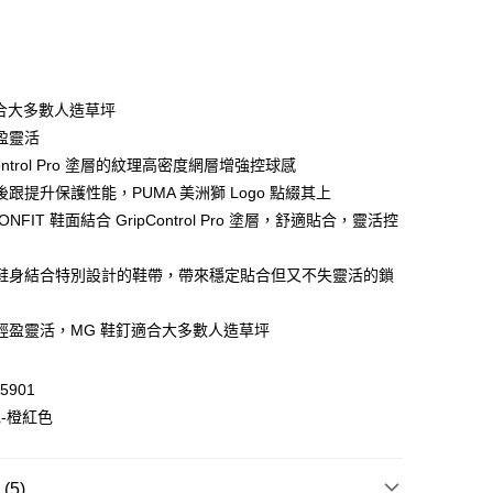
適合大多數人造草坪
 WeChat Pay, UnionPay, FPS
盈靈活
Control Pro 塗層的紋理高密度網層增強控球感
跟提升保護性能，PUMA 美洲獅 Logo 點綴其上
$399可享免運費優惠
ONFIT 鞋面結合 GripControl Pro 塗層，舒適貼合，靈活控
0，滿HK$399.00或以上免運費
澳門免運費優惠
運費表
鞋身結合特別設計的鞋帶，帶來穩定貼合但又不失靈活的鎖
輕盈靈活，MG 鞋釘適合大多數人造草坪
5901
色-橙紅色
5)