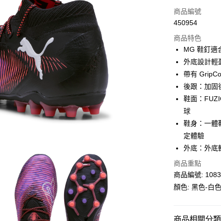
信用卡
商品編號
450954
線上付款
商品特色
相關說明
MG 鞋釘
Alipay, PayMe,
外底設計輕
送貨方式
帶有 Grip
後跟：加固後
單筆訂單淨值滿
鞋面：FUZI
每筆HK$30.0
球
滿$599可享
鞋身：一體
定體驗
外底：外底
商品重點
商品編號: 1083
顏色: 黑色-白
商品相關分類 (