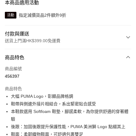
本商品適用活動
指定減價貨品2件額外9折
活動
付款與運送
送貨上門滿HK$399.00免運費
付款方式
商品特色
信用卡
商品編號
線上付款
456397
相關說明
Alipay, PayMe, WeChat Pay, UnionPay, FPS
商品特色
送貨方式
大幅 PUMA Logo，彰顯品牌格調
鞋帶與側邊外接片相結合，系出緊密貼合感受
單筆訂單淨值滿$399可享免運費優惠
本鞋款選用 Softfoam 鞋墊，腳感柔軟，為你提供舒適的穿著體
每筆HK$30.00，滿HK$399.00或以上免運費
驗
滿$599可享澳門免運費優惠
運費表
後跟：加固後跟提升保護性能，PUMA 美洲獅 Logo 點綴其上
鞋面：柔韌織物鞋面，可舒適包裹雙足