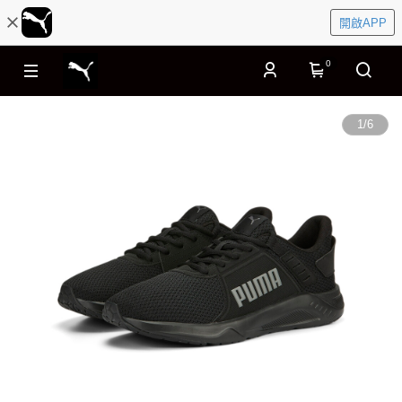
開啟APP
0
1
/
6