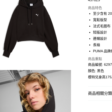
457829
線上付款
商品特色
相關說明
至少含有 2
Alipay, PayMe,
寬鬆版型
送貨方式
法式毛圈布
短版設計
單筆訂單淨值滿
連帽設計
每筆HK$30.0
長袖
滿$599可享
PUMA 品
商品重點
商品編號: 6297
顏色: 黑色
模特兒身高17
商品相關分類 (
女子
服裝
SALE