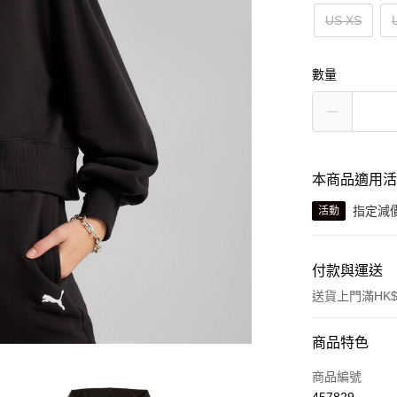
US XS
數量
本商品適用
指定減
活動
付款與運送
送貨上門滿HK$
付款方式
商品特色
信用卡
商品編號