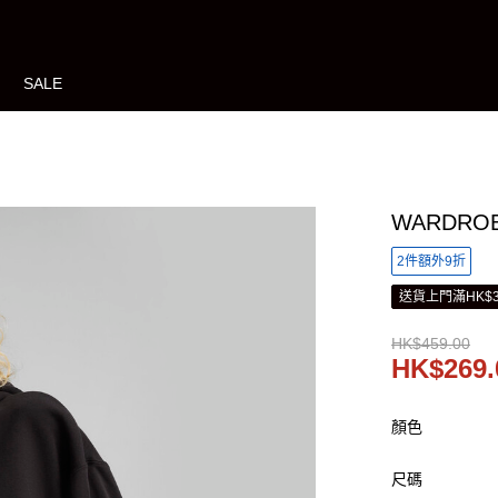
SALE
WARDROB
2件額外9折
送貨上門滿HK$3
HK$459.00
HK$269.
顏色
尺碼