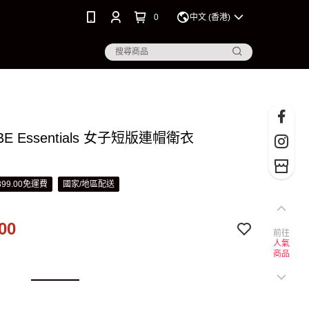
0
中文 (香港)
E Essentials 女子短版連帽衛衣
99.00免運費
國家/地區配送
00
前往
人氣
商品