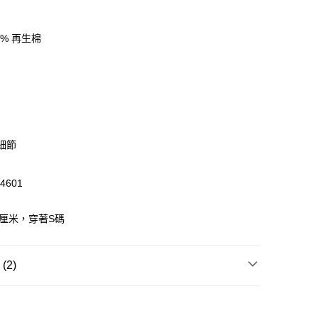
0% 再生棉
 WeChat Pay, UnionPay, FPS
$399可享免運費優惠
0，滿HK$399.00或以上免運費
澳門免運費優惠
運費表
牌細節
4601
5厘米，穿著S碼
2)
衛衣/連帽衫