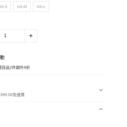
US S
US M
US L
活動
價貨品2件額外9折
399.00免運費