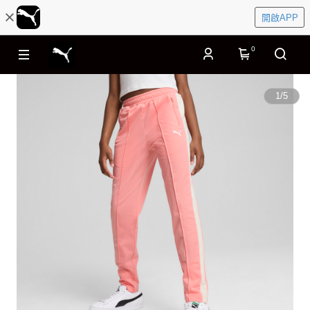
開啟APP
0
1
/
5