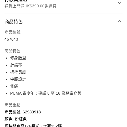
送貨上門滿HK$399.00免運費
付款方式
商品特色
信用卡
商品編號
線上付款
457843
相關說明
Alipay, PayMe, WeChat Pay, UnionPay, FPS
商品特色
送貨方式
修身版型
針織布
單筆訂單淨值滿$399可享免運費優惠
標準長度
每筆HK$30.00，滿HK$399.00或以上免運費
中腰設計
滿$599可享澳門免運費優惠
運費表
側袋
PUMA 青少年：建議 8 至 16 歲兒童穿著
商品重點
商品編號: 62989918
顏色: 粉紅色
模特兒身高176厘米，穿著152碼