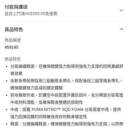
付款與運送
送貨上門滿HK$399.00免運費
付款方式
商品特色
信用卡
商品編號
線上付款
459145
相關說明
Alipay, PayMe, WeChat Pay, UnionPay, FPS
商品特色
送貨方式
分區編織鞋面，在確保關鍵發力點得到強有力支撐的同時兼顧舒
爽效果
單筆訂單淨值滿$399可享免運費優惠
全新系帶前側採用三組動態系帶孔，搭配後段三組常規系帶孔，
每筆HK$30.00，滿HK$399.00或以上免運費
確保關鍵發力區域的鎖定體驗
滿$599可享澳門免運費優惠
運費表
抓地橡膠外底，於鏤空中段配置外露抗扭片，充分釋放分區密度
中底材料潛能，並確保鞋身整體抗扭剛性
中底：搭載 PUMA NITRO™ SQD FOAM 分區密度中底，提供
強力回彈回饋的同時確保良好的鞋身穩定性
鞋面：分層編織鞋面，確保關鍵發力點得到強有力支撐；以熱帶