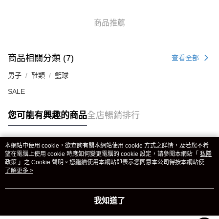
商品推薦
商品相關分類 (7)
查看全部
男子
鞋類
籃球
SALE
您可能有興趣的商品
全店暢銷排行
本網站中使用 cookie，欲查詢有關本網站使用 cookie 方式之詳情，及若您不希
熱門標籤
望在電腦上使用 cookie 時應如何變更電腦的 cookie 設定，請參閱本網站「
私隱
政策
」之 Cookie 聲明。您繼續使用本網站即表示您同意本公司得按本網站使用
條款之 Cookie 聲明使用 cookie。
了解更多 >
熱銷排行
最新商品
人氣推薦
我知道了