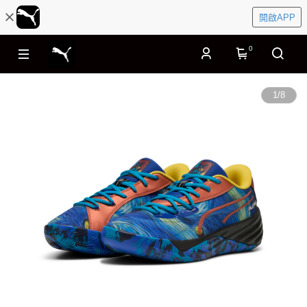
開啟APP
0
1
/
8