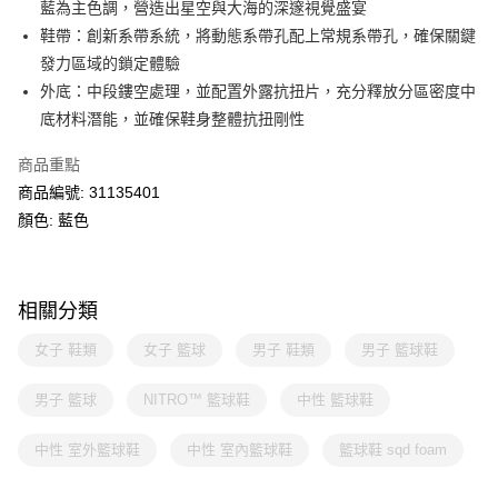
藍為主色調，營造出星空與大海的深邃視覺盛宴
鞋帶：創新系帶系統，將動態系帶孔配上常規系帶孔，確保關鍵
發力區域的鎖定體驗
外底：中段鏤空處理，並配置外露抗扭片，充分釋放分區密度中
底材料潛能，並確保鞋身整體抗扭剛性
商品重點
商品編號: 31135401
顏色: 藍色
相關分類
女子 鞋類
女子 籃球
男子 鞋類
男子 籃球鞋
男子 籃球
NITRO™ 籃球鞋
中性 籃球鞋
中性 室外籃球鞋
中性 室內籃球鞋
籃球鞋 sqd foam