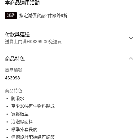
本商品適用活動
指定減價貨品2件額外9折
活動
付款與運送
送貨上門滿HK$399.00免運費
付款方式
商品特色
信用卡
商品編號
線上付款
463998
相關說明
Alipay, PayMe, WeChat Pay, UnionPay, FPS
商品特色
送貨方式
防潑水
至少30%再生物料製成
單筆訂單淨值滿$399可享免運費優惠
寬鬆版型
每筆HK$30.00，滿HK$399.00或以上免運費
泡泡紗面料
滿$599可享澳門免運費優惠
運費表
標準外套長度
連帽設計配抽繩可調節