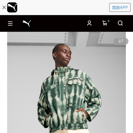
開啟APP
0
1
/
7