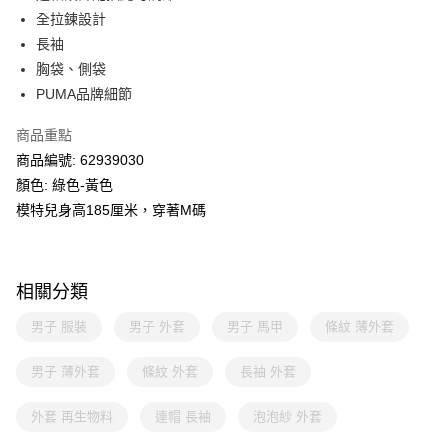
全拉鍊設計
長袖
胸袋、側袋
PUMA品牌細節
商品重點
商品編號: 62939030
顏色: 綠色-黃色
模特兒身高185厘米，穿著M碼
相關分類
男子 服裝
男子 外套
男子 馬甲
條紋 薄外套
男子 薄外套
條紋 外套
長袖 外套
外套 再生物料
連帽 長袖
泡泡紗 外套