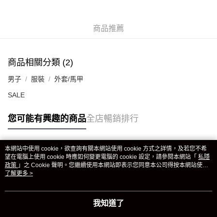
商品推薦
商品相關分類 (2)
男子
服裝
外套/馬甲
SALE
您可能有興趣的商品
全店暢銷排行
本網站中使用 cookie，欲查詢有關本網站使用 cookie 方式之詳情，及若您不希
熱門標籤
望在電腦上使用 cookie 時應如何變更電腦的 cookie 設定，請參閱本網站「
私隱
政策
」之 Cookie 聲明。您繼續使用本網站即表示您同意本公司得按本網站使用
條款之 Cookie 聲明使用 cookie。
了解更多 >
熱銷排行
最新商品
人氣推薦
我知道了