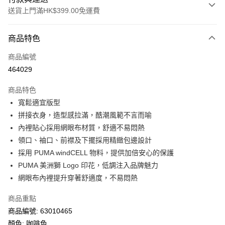
送貨上門滿HK$399.00免運費
付款方式
商品特色
信用卡
商品編號
線上付款
464029
相關說明
Alipay, PayMe, WeChat Pay, UnionPay, FPS
商品特色
送貨方式
寬鬆適宜版型
拼接衣身，造型感拉滿，酷潮風範不言而喻
單筆訂單淨值滿$399可享免運費優惠
內裡貼心採用網眼布材質，舒適不易悶熱
每筆HK$30.00，滿HK$399.00或以上免運費
領口、袖口、前襟及下擺採用精緻包邊設計
滿$599可享澳門免運費優惠
運費表
採用 PUMA windCELL 物料，提供加倍安心的保護
PUMA 美洲獅 Logo 印花，低調注入品牌魅力
網眼布內裡提升穿著舒適度，不易悶熱
商品重點
商品編號: 63010465
顏色: 咖啡色