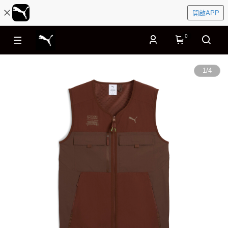
開啟APP
0
1
/
4