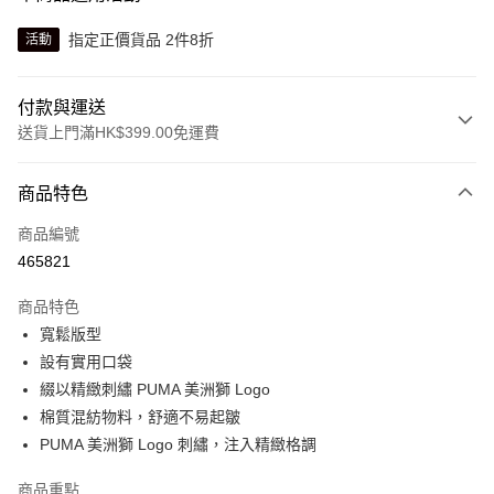
指定正價貨品 2件8折
活動
付款與運送
送貨上門滿HK$399.00免運費
付款方式
商品特色
信用卡
商品編號
線上付款
465821
相關說明
Alipay, PayMe, WeChat Pay, UnionPay, FPS
商品特色
送貨方式
寬鬆版型
設有實用口袋
單筆訂單淨值滿$399可享免運費優惠
綴以精緻刺繡 PUMA 美洲獅 Logo
每筆HK$30.00，滿HK$399.00或以上免運費
棉質混紡物料，舒適不易起皺
滿$599可享澳門免運費優惠
運費表
PUMA 美洲獅 Logo 刺繡，注入精緻格調
商品重點