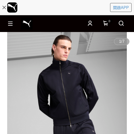
開啟APP
0
1
/
7