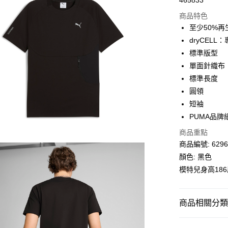
465833
線上付款
商品特色
相關說明
至少50%
Alipay, PayMe,
dryCEL
送貨方式
標準版型
單面針織布
單筆訂單淨值滿
標準長度
每筆HK$30.0
圓領
滿$599可享
短袖
PUMA品牌
商品重點
商品編號: 6296
顏色: 黑色
模特兒身高18
商品相關分類 (
男子
服裝