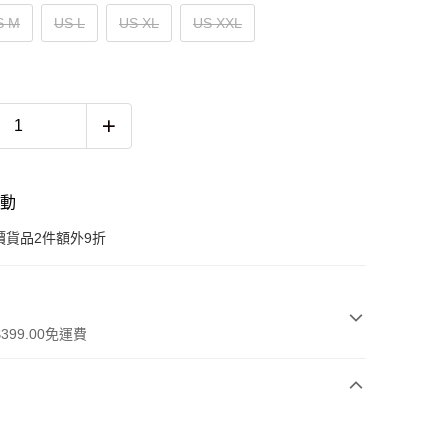
S M
US L
US XL
US XXL
活動
價貨品2件額外9折
399.00免運費