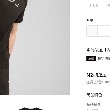
US S
U
數量
本商品適用
指定減
活動
付款與運送
送貨上門滿HK$
付款方式
商品特色
信用卡
商品編號