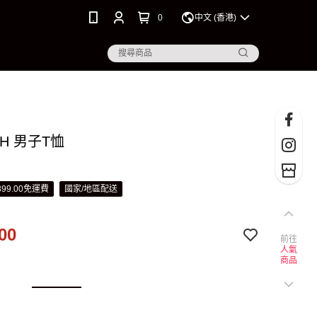
0
中文 (香港)
CH 男子T恤
99.00免運費
國家/地區配送
00
前往
人氣
商品