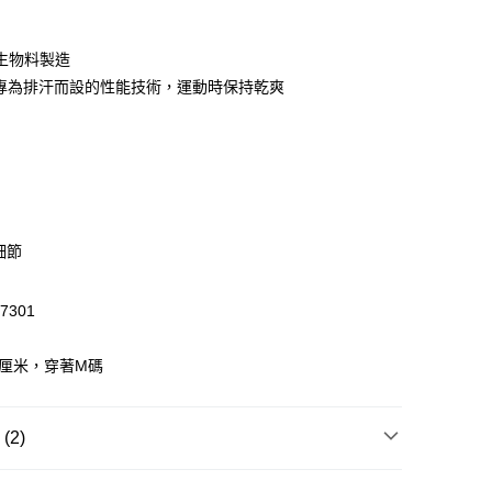
再生物料製造
 WeChat Pay, UnionPay, FPS
L：專為排汗而設的性能技術，運動時保持乾爽
$399可享免運費優惠
0，滿HK$399.00或以上免運費
澳門免運費優惠
運費表
細節
7301
6厘米，穿著M碼
2)
T恤/其他上衣