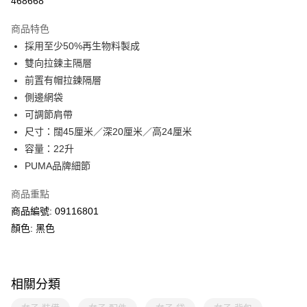
468668
相關說明
Alipay, PayMe, WeChat Pay, UnionPay, FPS
商品特色
送貨方式
採用至少50%再生物料製成
雙向拉鍊主隔層
單筆訂單淨值滿$399可享免運費優惠
前置有帽拉鍊隔層
每筆HK$30.00，滿HK$399.00或以上免運費
側邊網袋
滿$599可享澳門免運費優惠
運費表
可調節肩帶
尺寸：闊45厘米／深20厘米／高24厘米
容量：22升
PUMA品牌細節
商品重點
商品編號: 09116801
顏色: 黑色
相關分類