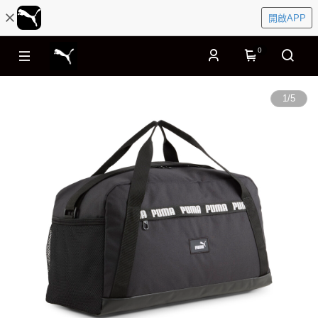
開啟APP
0
1
/
5