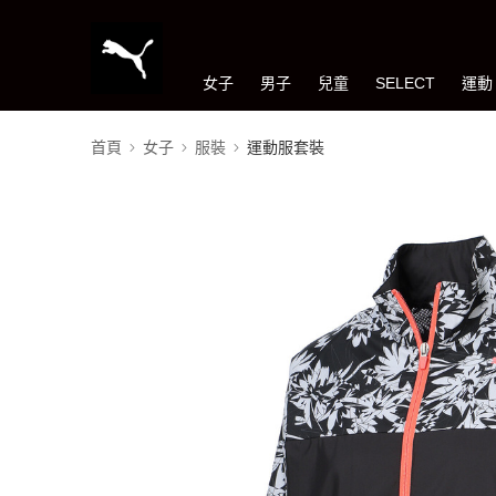
女子
男子
兒童
SELECT
運動
首頁
女子
服裝
運動服套裝