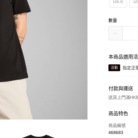
US S
U
數量
本商品適用
指定正價
活動
付款與運送
送貨上門滿HK$
付款方式
商品特色
信用卡
商品編號
468683
線上付款