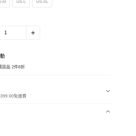
S M
US L
US XL
活動
貨品 2件8折
399.00免運費