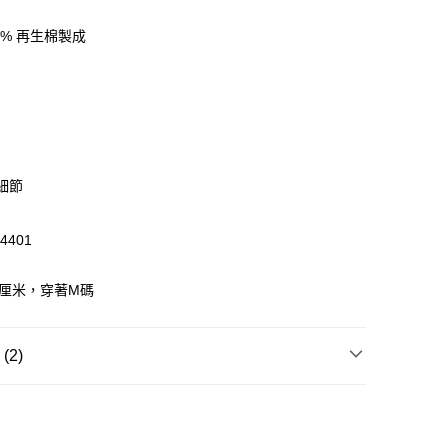
0% 再生棉製成
 WeChat Pay, UnionPay, FPS
$399可享免運費優惠
0，滿HK$399.00或以上免運費
澳門免運費優惠
運費表
牌細節
4401
6厘米，穿著M碼
2)
T恤/其他上衣
LS