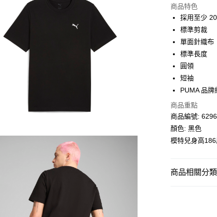
商品特色
相關說明
採用至少 2
Alipay, PayMe,
標準剪裁
送貨方式
單面針織布
標準長度
單筆訂單淨值滿
圓領
每筆HK$30.0
短袖
滿$599可享
PUMA 品
商品重點
商品編號: 6296
顏色: 黑色
模特兒身高18
商品相關分類 (
男子
服裝
PUMA SPECIA