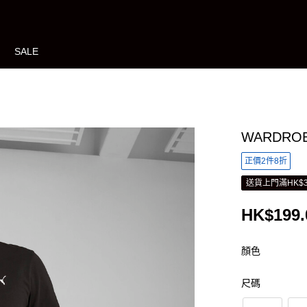
SALE
WARDROB
正價2件8折
送貨上門滿HK$3
HK$199.
顏色
尺碼