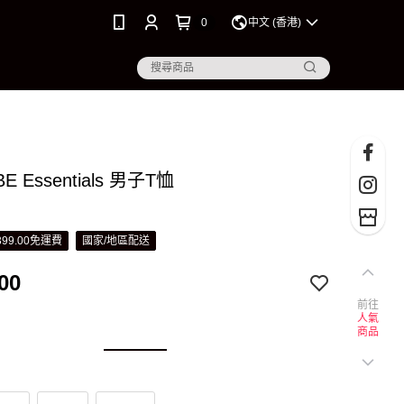
0
中文 (香港)
E Essentials 男子T恤
99.00免運費
國家/地區配送
00
前往
人氣
商品