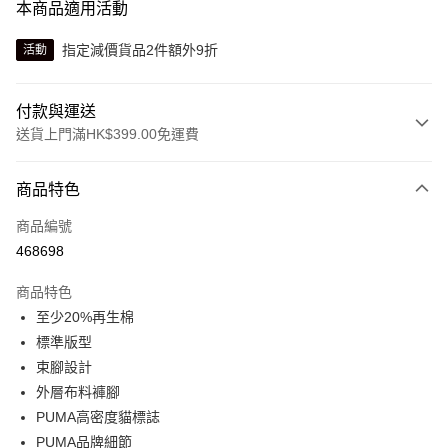
本商品適用活動
指定減價貨品2件額外9折
活動
付款與運送
送貨上門滿HK$399.00免運費
付款方式
商品特色
信用卡
商品編號
線上付款
468698
相關說明
Alipay, PayMe, WeChat Pay, UnionPay, FPS
商品特色
送貨方式
至少20%再生棉
標準版型
單筆訂單淨值滿$399可享免運費優惠
束腳設計
每筆HK$30.00，滿HK$399.00或以上免運費
外層布料褲腳
滿$599可享澳門免運費優惠
運費表
PUMA高密度貓標誌
PUMA品牌細節