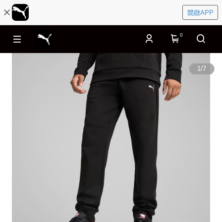
開啟APP
0
1
/
7