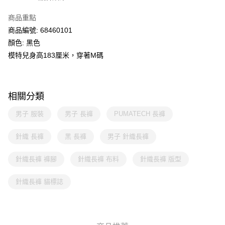
商品重點
商品編號: 68460101
顏色: 黑色
模特兒身高183厘米，穿著M碼
相關分類
男子 服裝
男子 長褲
PUMATECH 長褲
針織 長褲
黑 長褲
男子 針織長褲
針織長褲 褲腳
針織長褲 布料
針織長褲 版型
針織長褲 貓標誌