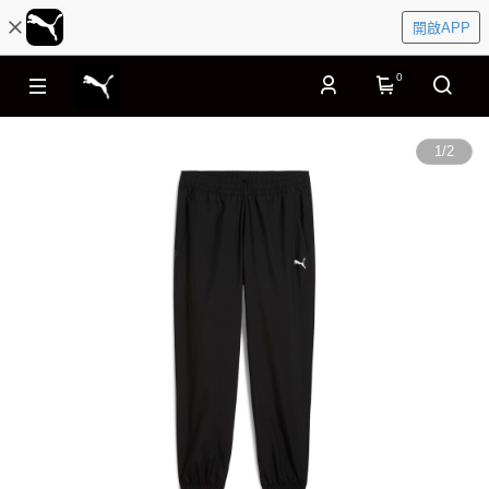
開啟APP
0
1
/
2