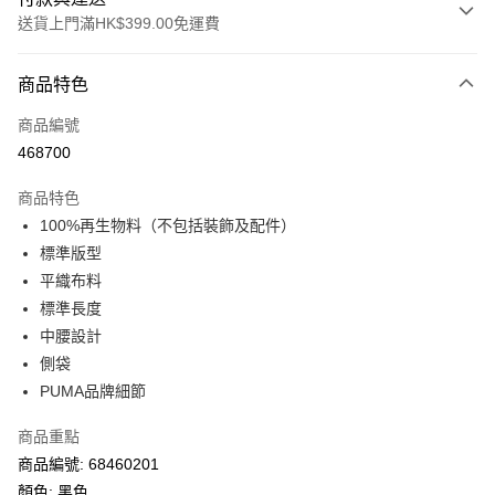
送貨上門滿HK$399.00免運費
付款方式
商品特色
信用卡
商品編號
線上付款
468700
相關說明
Alipay, PayMe, WeChat Pay, UnionPay, FPS
商品特色
送貨方式
100%再生物料（不包括裝飾及配件）
標準版型
單筆訂單淨值滿$399可享免運費優惠
平織布料
每筆HK$30.00，滿HK$399.00或以上免運費
標準長度
滿$599可享澳門免運費優惠
運費表
中腰設計
側袋
PUMA品牌細節
商品重點
商品編號: 68460201
顏色: 黑色