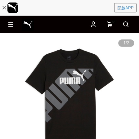
開啟APP
0
1
/
2