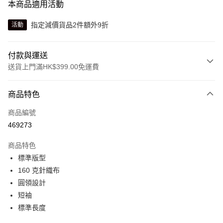
本商品適用活動
指定減價貨品2件額外9折
活動
付款與運送
送貨上門滿HK$399.00免運費
付款方式
商品特色
信用卡
商品編號
線上付款
469273
相關說明
Alipay, PayMe, WeChat Pay, UnionPay, FPS
商品特色
送貨方式
標準版型
160 克針織布
單筆訂單淨值滿$399可享免運費優惠
圓領設計
每筆HK$30.00，滿HK$399.00或以上免運費
短袖
滿$599可享澳門免運費優惠
運費表
標準長度