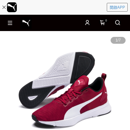
開啟APP
0
1
/
7