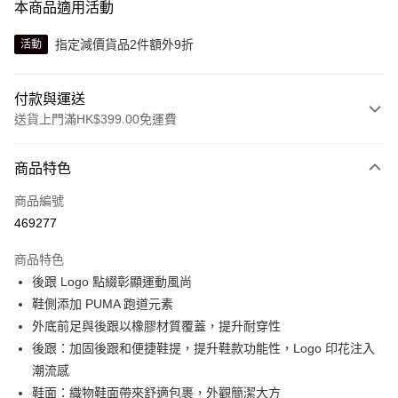
本商品適用活動
指定減價貨品2件額外9折
活動
付款與運送
送貨上門滿HK$399.00免運費
付款方式
商品特色
信用卡
商品編號
線上付款
469277
相關說明
Alipay, PayMe, WeChat Pay, UnionPay, FPS
商品特色
送貨方式
後跟 Logo 點綴彰顯運動風尚
鞋側添加 PUMA 跑道元素
單筆訂單淨值滿$399可享免運費優惠
外底前足與後跟以橡膠材質覆蓋，提升耐穿性
每筆HK$30.00，滿HK$399.00或以上免運費
後跟：加固後跟和便捷鞋提，提升鞋款功能性，Logo 印花注入
滿$599可享澳門免運費優惠
運費表
潮流感
鞋面：織物鞋面帶來舒適包裹，外觀簡潔大方