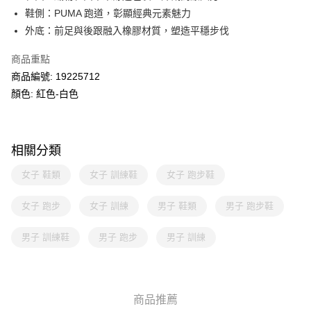
鞋側：PUMA 跑道，彰顯經典元素魅力
外底：前足與後跟融入橡膠材質，塑造平穩步伐
商品重點
商品編號: 19225712
顏色: 紅色-白色
相關分類
女子 鞋類
女子 訓練鞋
女子 跑步鞋
女子 跑步
女子 訓練
男子 鞋類
男子 跑步鞋
男子 訓練鞋
男子 跑步
男子 訓練
商品推薦