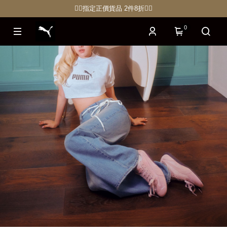
🏋🏽指定正價貨品 2件8折🏃‍♀️
0