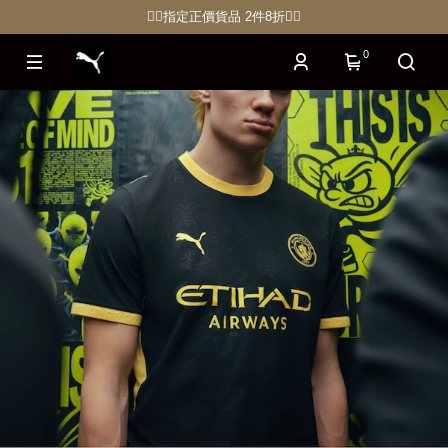
🏋🏽指定正價貨品 2件8折🏃‍♀️
0