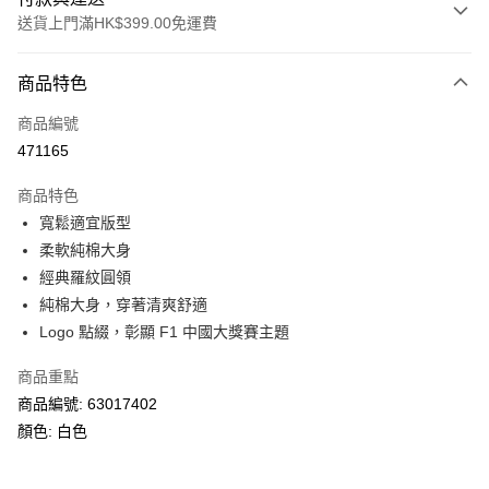
送貨上門滿HK$399.00免運費
付款方式
商品特色
信用卡
商品編號
線上付款
471165
相關說明
Alipay, PayMe, WeChat Pay, UnionPay, FPS
商品特色
送貨方式
寬鬆適宜版型
柔軟純棉大身
單筆訂單淨值滿$399可享免運費優惠
經典羅紋圓領
每筆HK$30.00，滿HK$399.00或以上免運費
純棉大身，穿著清爽舒適
滿$599可享澳門免運費優惠
運費表
Logo 點綴，彰顯 F1 中國大獎賽主題
商品重點
商品編號: 63017402
顏色: 白色