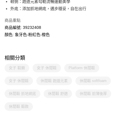
鞋側：跑道元素勾勒流暢運動美學
外底：添加抓地網底，邁步穩妥，自在出行
商品重點
商品編號: 39232408
顏色: 象牙色-粉紅色-橙色
相關分類
女子 鞋類
女子 休閒鞋
Platform 休閒鞋
女子 休閒鞋
休閒鞋 跑道元素
休閒鞋 softfoam
休閒鞋 抓地網底
休閒鞋 舒適
休閒鞋 前薄後厚
休閒鞋 鞋款