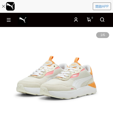
開啟APP
0
1
/
6