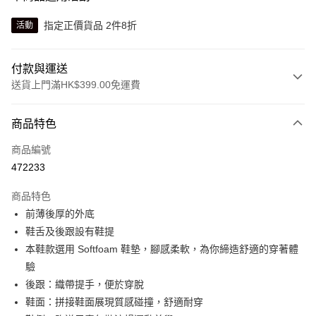
指定正價貨品 2件8折
活動
付款與運送
送貨上門滿HK$399.00免運費
付款方式
商品特色
信用卡
商品編號
線上付款
472233
相關說明
Alipay, PayMe, WeChat Pay, UnionPay, FPS
商品特色
送貨方式
前薄後厚的外底
鞋舌及後跟設有鞋提
單筆訂單淨值滿$399可享免運費優惠
本鞋款選用 Softfoam 鞋墊，腳感柔軟，為你締造舒適的穿著體
每筆HK$30.00，滿HK$399.00或以上免運費
驗
滿$599可享澳門免運費優惠
運費表
後跟：織帶提手，便於穿脫
鞋面：拼接鞋面展現質感碰撞，舒適耐穿