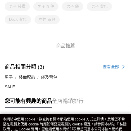
男子 裝備
男子 配件
男子 袋
男子 背包
Deck 背包
中性 背包
商品推薦
商品相關分類 (3)
查看全部
男子
裝備配飾
袋及背包
SALE
您可能有興趣的商品
全店暢銷排行
本網站中使用 cookie，欲查詢有關本網站使用 cookie 方式之詳情，及若您不希
熱門標籤
望在電腦上使用 cookie 時應如何變更電腦的 cookie 設定，請參閱本網站「
私隱
政策
」之 Cookie 聲明。您繼續使用本網站即表示您同意本公司得按本網站使用