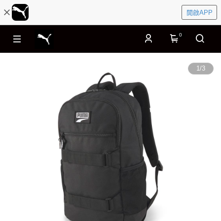
開啟APP
0
1
/
3