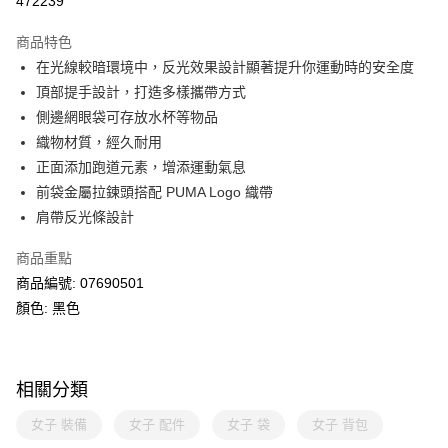
472239
相關說明
Alipay, PayMe, WeChat Pay, UnionPay, FPS
商品特色
送貨方式
在光線較暗環境中，反光效果設計顯著提升你運動時的安全度
頂部提手設計，打造多樣攜帶方式
單筆訂單淨值滿$399可享免運費優惠
側邊網眼袋可存放水杯等物品
每筆HK$30.00，滿HK$399.00或以上免運費
織物材質，經久耐用
滿$599可享澳門免運費優惠
運費表
正面添加跑道元素，增添運動氣息
前袋金屬拉鍊頭搭配 PUMA Logo 織帶
肩帶反光條設計
商品重點
商品編號: 07690501
顏色: 黑色
相關分類
女子 裝備
女子 配件
女子 袋
女子 背包