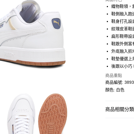
相關說明
織物鞋領，
Alipay, PayMe,
鞋側融入跑
送貨方式
鞋身打孔設
紋理皮革鞋
單筆訂單淨值滿
扁形鞋帶設
每筆HK$30.0
鞋跟外側富
滿$599可享
外底融入抓
鞋墊優選上
後跟以小巧 
商品重點
商品編號: 3893
顏色: 白色
商品相關分類 (
男子
鞋類
女子
鞋類