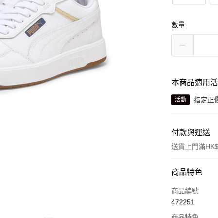
數量
本商品適用
指定正價
活動
付款與運送
送貨上門滿HK$
付款方式
商品特色
信用卡
商品編號
472251
線上付款
商品特色