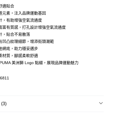
舒適貼合
 WeChat Pay, UnionPay, FPS
道元素，注入品牌運動基因
計，有助增強空氣流通度
面富有質感，打孔設計增強空氣流通度
$399可享免運費優惠
計，貼合不易散落
0，滿HK$399.00或以上免運費
有凹凸紋理細節，增添街頭潮範
澳門免運費優惠
運費表
地網底，助力穩妥邁步
乘材質，腳感柔軟舒適
PUMA 美洲獅 Logo 點綴，展現品牌運動魅力
6811
3)
休閒
休閒