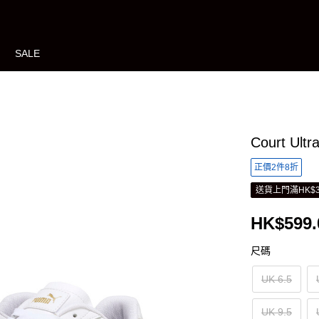
SALE
Court U
正價2件8折
送貨上門滿HK$3
HK$599.
尺碼
UK 6.5
UK 9.5