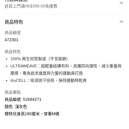
送貨上門滿HK$399.00免運費
付款方式
商品特色
信用卡
商品編號
線上付款
472301
相關說明
Alipay, PayMe, WeChat Pay, UnionPay, FPS
商品特色
送貨方式
100% 再生材質製成（不含裝飾）
ULTRAWEAVE：超輕量結構布料，具備四向彈性，減少重量與
單筆訂單淨值滿$399可享免運費優惠
摩擦，專為追求速度與力量的運動員打造
每筆HK$30.00，滿HK$399.00或以上免運費
dryCELL：吸濕排汗技術，保持運動時乾爽
滿$599可享澳門免運費優惠
運費表
商品重點
商品編號: 52684271
顏色: 淺灰色
模特兒身高180厘米，穿著M碼