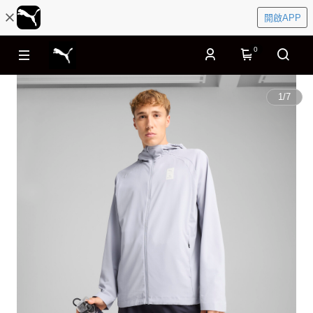
開啟APP
0
1
/
7